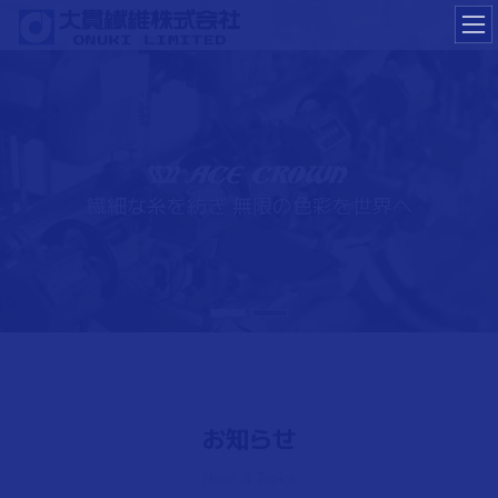
コ
ナ
ン
ビ
テ
ゲ
ン
ー
ツ
シ
へ
ョ
ス
ン
繊細な糸を紡ぎ 無限の色彩を世界へ
繊細な糸を紡ぎ 無限の色彩を世界へ
キ
に
ッ
移
プ
動
お知らせ
News & Topics