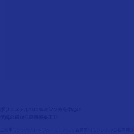
ポリエステル100％ミシン糸を中心に
伝統の絹から高機能糸まで
工業用ミシン糸のトップメーカーとして各種素材ミシン糸から各種用途